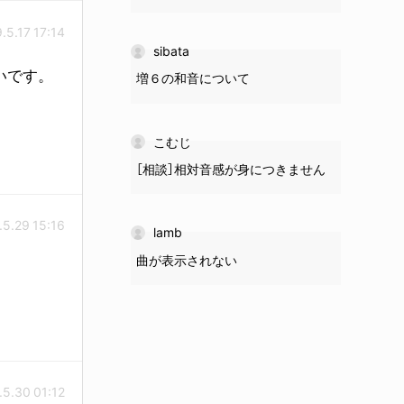
.5.17 17:14
sibata
いです。
増６の和音について
こむじ
［相談］相対音感が身につきません
.5.29 15:16
lamb
曲が表示されない
.5.30 01:12