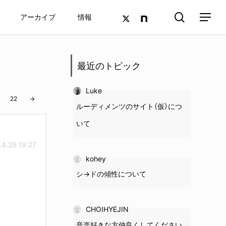
search
twitter
google-
アーカイブ
情報
Menu
plus
最近のトピック
Luke
22
→
ルーディメンツのサイト（仮）につ
いて
.4.29 19:27
kohey
シ→ドの
傾性
について
CHOIHYEJIN
音楽好きな方仲良くしてください