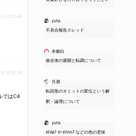
.5.12 22:48
yuta
不具合報告スレッド
本郷白
曲全体の展開と転調について
.5.16 20:19
月屑
転回形のオミットの変位という解
ルではC4
釈・論理について
yuta
♯IVø7 や ♯IVm7 などの色の意味