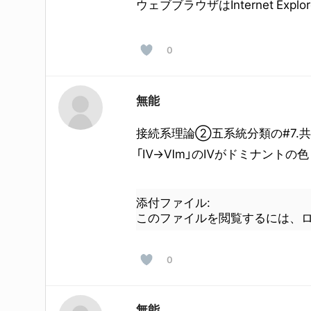
ウェブブラウザはInternet Explo
0
無能
接続系理論②五系統分類の#7.
「Ⅳ→Ⅵm」のⅣがドミナントの
添付ファイル:
このファイルを閲覧するには、
0
無能