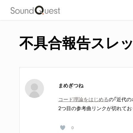
Skip
to
main
content
不具合報告スレ
まめぎつね
コード理論をはじめる
の「近代の
2つ目の参考曲リンクが切れてお
0