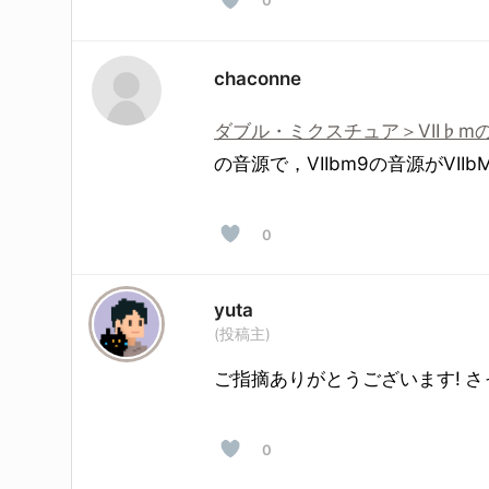
chaconne
ダブル・ミクスチュア＞VII♭m
の音源で，VIIbm9の音源がVI
0
yuta
(投稿主)
ご指摘ありがとうございます! 
0