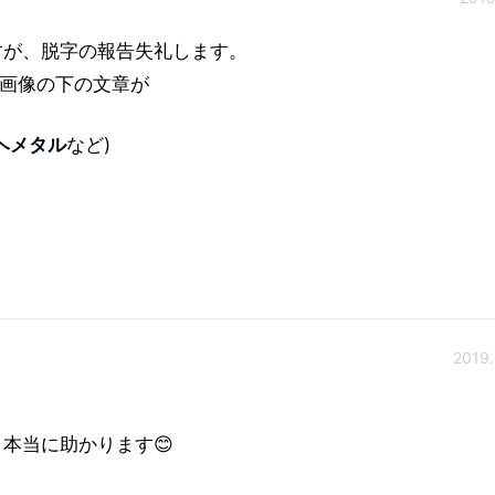
すが、脱字の報告失礼します。
の画像の下の文章が
ヘメタル
など)
2019.
本当に助かります😊