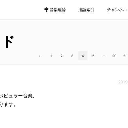
音楽理論
用語索引
チャンネル
ッド
←
1
2
3
4
5
20
21
…
2019
ポピュラー音楽」
ります。