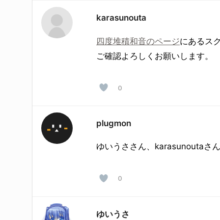
karasunouta
四度堆積和音のページ
にあるスク
ご確認よろしくお願いします。
0
plugmon
ゆいうささん、karasunout
0
ゆいうさ