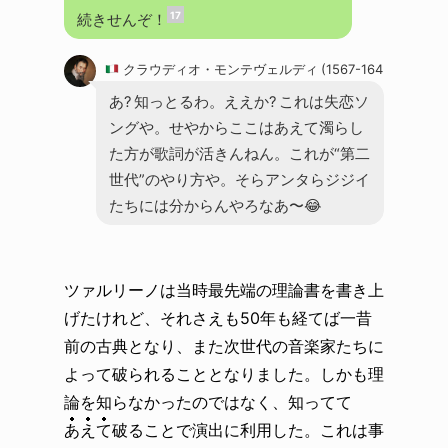
17
続きせんぞ！
クラウディオ・モンテヴェルディ (1567-1643)
あ? 知っとるわ。ええか? これは失恋ソ
ングや。せやからここはあえて濁らし
た方が歌詞が活きんねん。これが“第二
世代”のやり方や。そらアンタらジジイ
たちには分からんやろなあ〜😂
ツァルリーノは当時最先端の理論書を書き上
げたけれど、それさえも50年も経てば一昔
前の古典となり、また次世代の音楽家たちに
よって破られることとなりました。しかも理
論を知らなかったのではなく、知ってて
あえて
破ることで演出に利用した。これは事