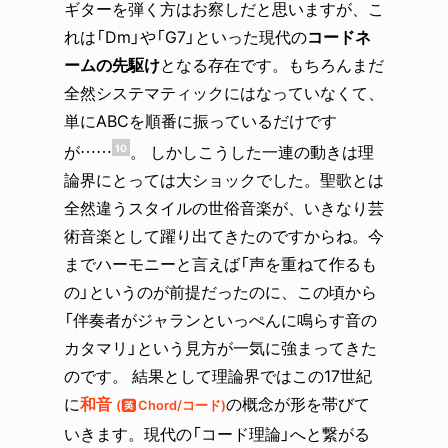
ギターを弾く方はお察しだと思いますが、こ
れは「Dm」や「G7」といった現代の
コードネ
ームの先駆け
となる存在です。もちろんまだ
全然システマティックにはなっていなくて、
単にABCを順番に振っているだけです
が……
。 しかしこうした一連の動きは理
10
論界にとっては大ショックでした。聖歌とは
全然違うスタイルの世俗音楽が、いきなり芸
術音楽として躍り出てきたのですからね。今
までハーモニーと言えば「声を重ねて作るも
の」というのが前提だったのに、この頃から
「伴奏者がジャランといっぺんに鳴らす音の
カタマリ」という見方が一気に強まってきた
のです。 結果として理論界ではこの17世紀
に
和音
の概念が形を帯びて
Chord/コード
いきます。現代の「コード理論」へと繋がる