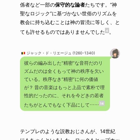
係者など一部の
保守的な論者
たちです。“神
聖なロジック”に基づかない世俗のリズムを
教会に持ち込むことは神の冒涜に等しく、と
ても許せるものではありませんでした
。
4
ジャック・ド・リエージュ (1260-1340)
彼らの編み出した“精密”な音符だのリ
ズムだのは全くもって神の秩序を欠い
ている。秩序なき“精密”に何の価値
が？ 昔の音楽はもっと上品で素朴で理
性的だったのに、それを今どきの若者
14
たちがとんでもなく下品にして……
テンプレのような説教おじさんが、14世紀
にもちゃんといました。ロックもヒップホッ