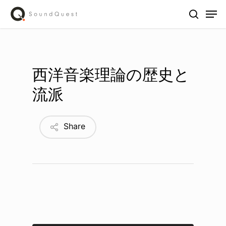
Skip
Men
to
search
main
content
西洋音楽理論の歴史と
流派
Share