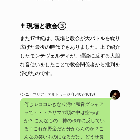
✝️ 現場と教会③
また17世紀は、現場と教会が大バトルを繰り
広げた最後の時代でもありました。上で紹介
したモンテヴェルディが、理論に反する大胆
な音使いをしたことで教会関係者から批判を
浴びたのです。
ジョヴァンニ・マリア・アルトゥージ (1540?-1613)
何じゃココいきなり汚い和音グシャア
ッて・・・キサマの頭の中は空っぽ
か？ こんなもの、神の秩序に反してい
る！これが野蛮だと分からんのか？こ
んなの笑いものになるだけ、どうせ長