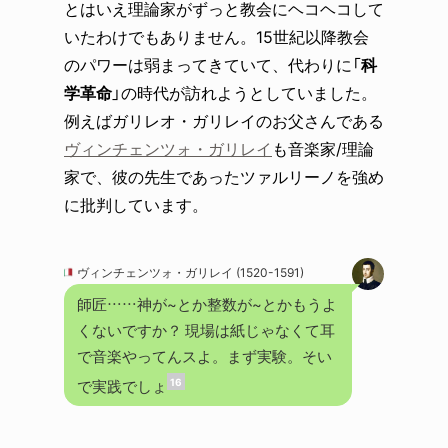
とはいえ理論家がずっと教会にヘコヘコして
いたわけでもありません。15世紀以降教会
のパワーは弱まってきていて、代わりに「
科
学革命
」の時代が訪れようとしていました。
例えばガリレオ・ガリレイのお父さんである
ヴィンチェンツォ・ガリレイ
も音楽家/理論
家で、彼の先生であったツァルリーノを強め
に批判しています。
ヴィンチェンツォ・ガリレイ (1520-1591)
師匠……神が~とか整数が~とかもうよ
くないですか？ 現場は紙じゃなくて耳
で音楽やってんスよ。まず実験。そい
16
で実践でしょ