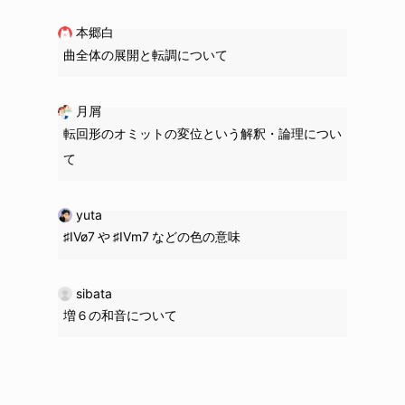
本郷白
曲全体の展開と転調について
月屑
転回形のオミットの変位という解釈・論理につい
て
yuta
♯IVø7 や ♯IVm7 などの色の意味
sibata
増６の和音について