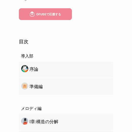
目次
導入部
序論
準備編
メロディ編
Ⅰ章:構造の分解