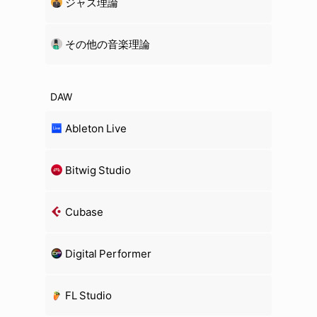
ジャズ理論
その他の音楽理論
DAW
Ableton Live
Bitwig Studio
Cubase
Digital Performer
FL Studio