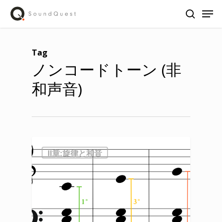
Skip
Men
to
search
main
content
Tag
ノン
コードトーン
(
非
和声音
)
Ⅱ章:旋律と和音