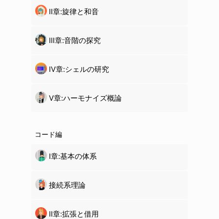
Ⅱ章:旋律と和音
Ⅲ章:音階の探究
Ⅳ章:
シェル
の研究
Ⅴ章:ハーモナイズ概論
コード編
Ⅰ章:基本の体系
接続系理論
Ⅱ章:拡張と借用