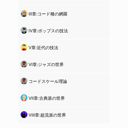
Ⅲ章:コード種の網羅
Ⅳ章:ポップスの技法
Ⅴ章:近代の技法
Ⅵ章:ジャズの世界
コードスケール理論
Ⅶ章:古典派の世界
Ⅷ章:超流派の世界