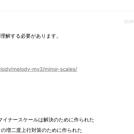
2026
こを理解する必要があります。
elody/melody-mv3/minor-scales/
マイナー
スケール
は解決のために作られた
クの増二度上行対策のために作られた