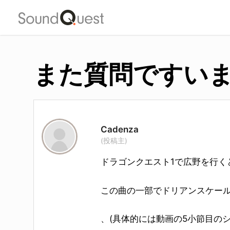
Skip
to
main
content
また質問ですい
Cadenza
(投稿主)
ドラゴンクエスト1で広野を行く
この曲の一部でドリアンスケー
、(具体的には動画の5小節目の