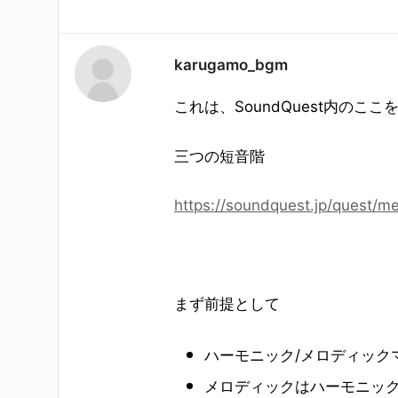
karugamo_bgm
これは、SoundQuest内のこ
三つの
短音階
https://soundquest.jp/quest/m
まず前提として
ハーモニック/
メロディック
メロディックはハーモニッ