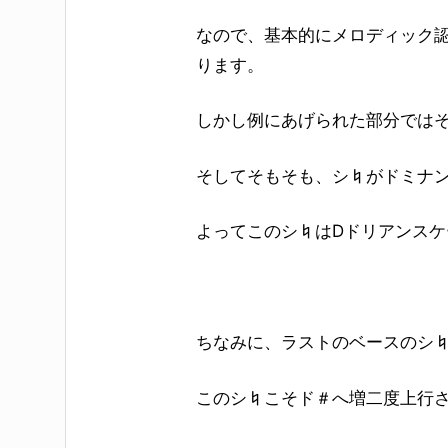
なので、基本的にメロディック
ります。
しかし例にあげられた部分では
そしてそもそも、シ♮がドミナン
よってこのシ♮はDドリアンスケ
ちなみに、ラストのベースのシ♮と
このシ♮こそド＃へ増二度上行