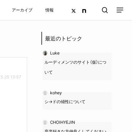
search
twitter
google-
アーカイブ
情報
Menu
plus
最近のトピック
Luke
ルーディメンツのサイト（仮）につ
いて
5.25 13:57
kohey
シ→ドの
傾性
について
CHOIHYEJIN
音楽好きな方仲良くしてください