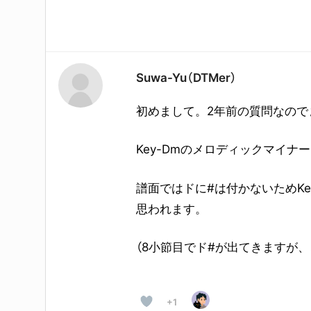
Suwa-Yu（DTMer）
初めまして。2年前の質問なので
Key-Dmの
メロディックマイナー
譜面ではドに#は付かないためKe
思われます。
（8小節目でド#が出てきますが
+1