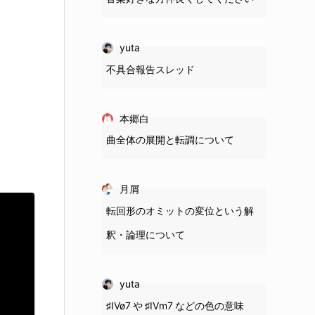
yuta
不具合報告スレッド
本郷白
曲全体の展開と転調について
月屑
転回形のオミットの変位という解
釈・論理について
yuta
♯IVø7 や ♯IVm7 などの色の意味