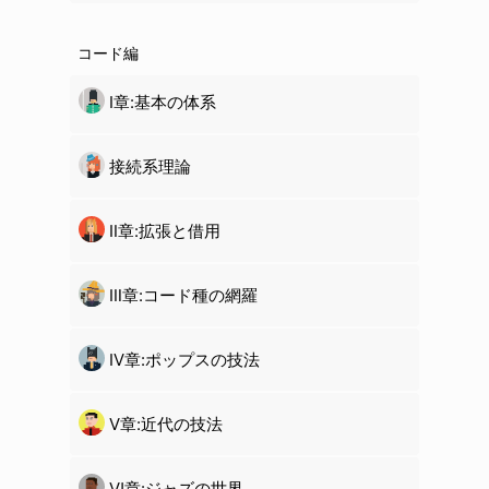
コード編
Ⅰ章:基本の体系
接続系理論
Ⅱ章:拡張と借用
Ⅲ章:コード種の網羅
Ⅳ章:ポップスの技法
Ⅴ章:近代の技法
Ⅵ章:ジャズの世界