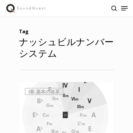
Skip
Men
to
search
main
content
Tag
ナッシュビルナンバー
システム
Ⅰ章:基本の体系