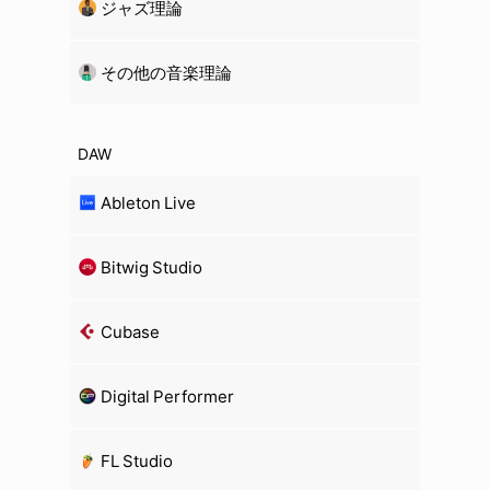
ジャズ理論
その他の音楽理論
DAW
Ableton Live
Bitwig Studio
Cubase
Digital Performer
FL Studio