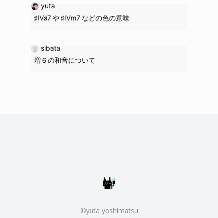
yuta
♯IVø7 や ♯IVm7 などの色の意味
sibata
増６の和音について
©yuta yoshimatsu