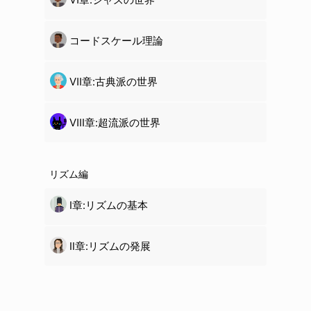
コードスケール理論
Ⅶ章:古典派の世界
Ⅷ章:超流派の世界
リズム編
Ⅰ章:リズムの基本
Ⅱ章:リズムの発展