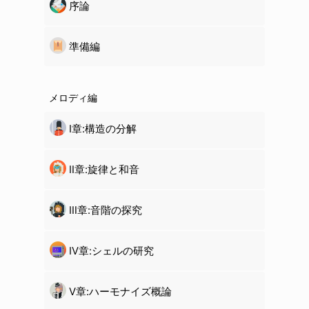
序論
準備編
メロディ編
Ⅰ章:構造の分解
Ⅱ章:旋律と和音
Ⅲ章:音階の探究
Ⅳ章:
シェル
の研究
Ⅴ章:ハーモナイズ概論