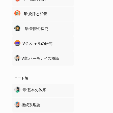
Ⅱ章:旋律と和音
Ⅲ章:音階の探究
Ⅳ章:
シェル
の研究
Ⅴ章:ハーモナイズ概論
コード編
Ⅰ章:基本の体系
接続系理論