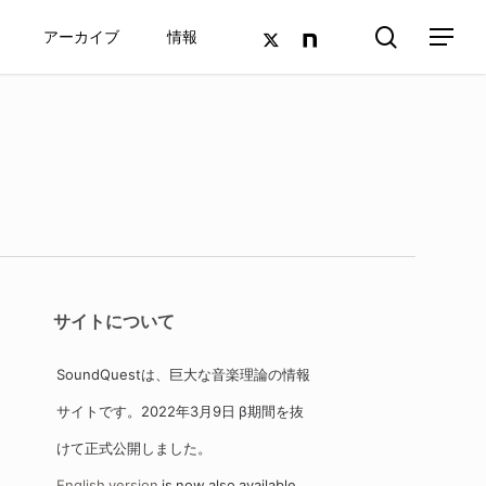
search
twitter
google-
アーカイブ
情報
Menu
plus
サイトについて
SoundQuestは、巨大な音楽理論の情報
サイトです。2022年3月9日 β期間を抜
けて正式公開しました。
English version
is now also available.