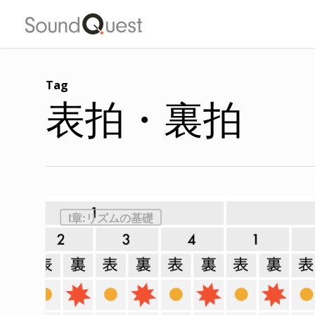
Skip
to
main
content
Tag
表拍・裏拍
Ⅰ章:リズムの基礎