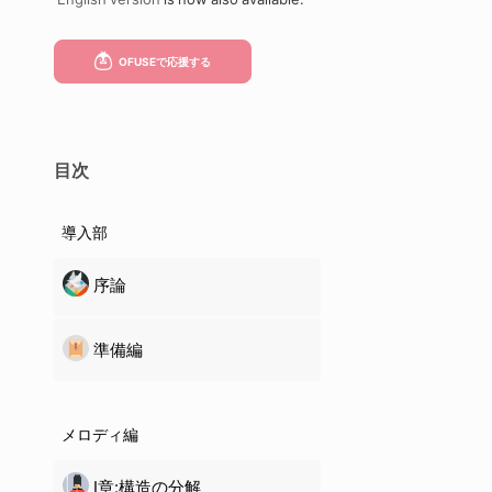
目次
導入部
序論
準備編
メロディ編
Ⅰ章:構造の分解