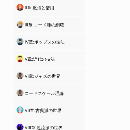
Ⅱ章:拡張と借用
Ⅲ章:コード種の網羅
Ⅳ章:ポップスの技法
Ⅴ章:近代の技法
Ⅵ章:ジャズの世界
コードスケール理論
Ⅶ章:古典派の世界
Ⅷ章:超流派の世界