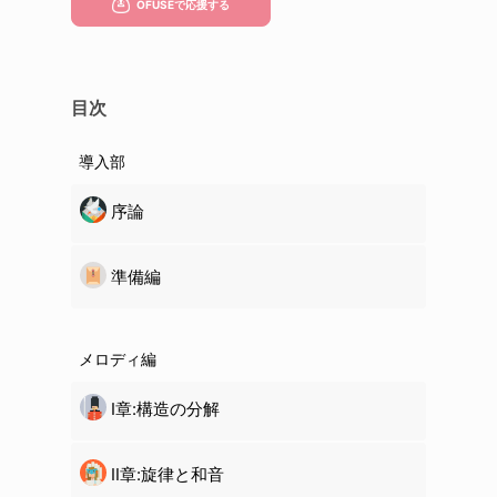
目次
導入部
序論
準備編
メロディ編
Ⅰ章:構造の分解
Ⅱ章:旋律と和音