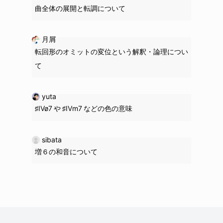
曲全体の展開と転調について
月屑
転回形のオミットの変位という解釈・論理につい
て
yuta
♯IVø7 や ♯IVm7 などの色の意味
sibata
増６の和音について