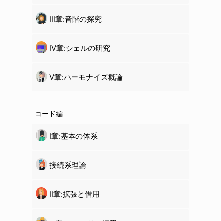
Ⅲ章:音階の探究
Ⅳ章:
シェル
の研究
Ⅴ章:ハーモナイズ概論
コード編
Ⅰ章:基本の体系
接続系理論
Ⅱ章:拡張と借用