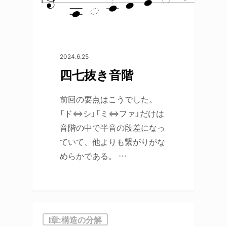
2024.6.25
四七抜き音階
前回の要点はこうでした。
「ド⇔シ」「ミ⇔ファ」だけは
音階の中で半音の段差になっ
ていて、他よりも繋がりがな
めらかである。 …
Ⅰ章:構造の分解