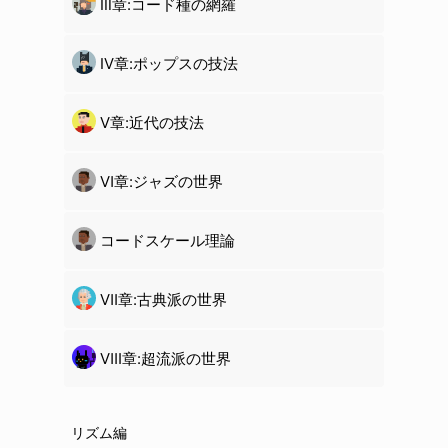
Ⅲ章:コード種の網羅
Ⅳ章:ポップスの技法
Ⅴ章:近代の技法
Ⅵ章:ジャズの世界
コードスケール理論
Ⅶ章:古典派の世界
Ⅷ章:超流派の世界
リズム編