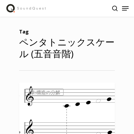
Skip
Men
to
search
main
content
Tag
ペンタトニックスケー
ル (五音音階)
Ⅰ章:構造の分解