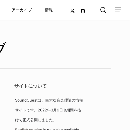
search
twitter
google-
アーカイブ
情報
Menu
plus
ブ
サイトについて
SoundQuestは、巨大な音楽理論の情報
サイトです。2022年3月9日 β期間を抜
けて正式公開しました。
English version
is now also available.