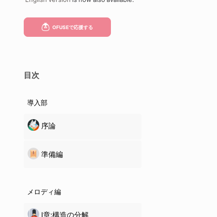
目次
導入部
序論
準備編
メロディ編
Ⅰ章:構造の分解