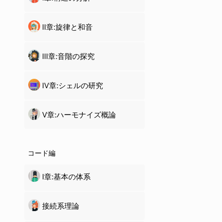
Ⅱ章:旋律と和音
Ⅲ章:音階の探究
Ⅳ章:
シェル
の研究
Ⅴ章:ハーモナイズ概論
コード編
Ⅰ章:基本の体系
接続系理論