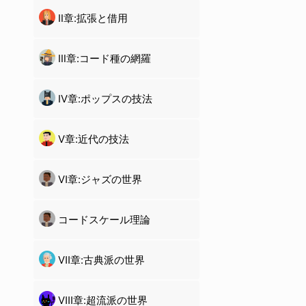
Ⅱ章:拡張と借用
Ⅲ章:コード種の網羅
Ⅳ章:ポップスの技法
Ⅴ章:近代の技法
Ⅵ章:ジャズの世界
コードスケール理論
Ⅶ章:古典派の世界
Ⅷ章:超流派の世界