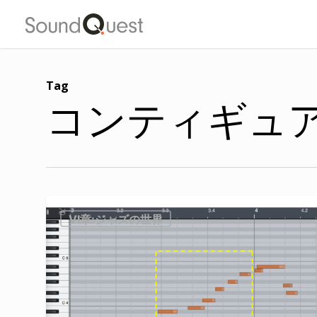
Skip
to
main
content
Tag
コンティギュ
Ⅵ章:ジャズの世界