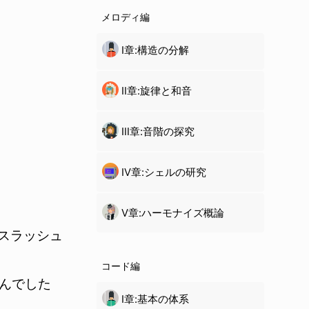
メロディ編
Ⅰ章:構造の分解
Ⅱ章:旋律と和音
Ⅲ章:音階の探究
Ⅳ章:
シェル
の研究
Ⅴ章:ハーモナイズ概論
スラッシュ
コード編
んでした
Ⅰ章:基本の体系