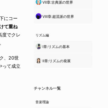
Ⅶ章:古典派の世界
Ⅷ章:超流派の世界
下にコー
けて重ね
高度でクレ
リズム編
。
Ⅰ章:リズムの基本
ク、20世
Ⅱ章:リズムの発展
やって成立
チャンネル一覧
音楽理論