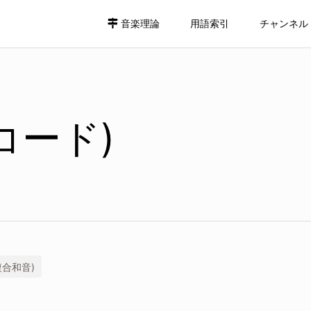
音楽理論
用語索引
チャンネル
コード)
複合和音)