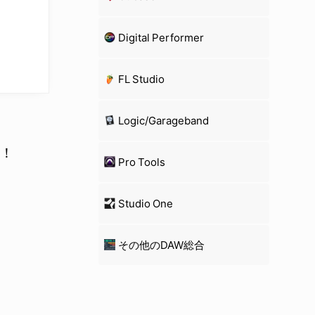
Digital Performer
FL Studio
Logic/Garageband
か！
Pro Tools
Studio One
その他のDAW総合