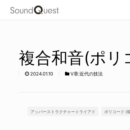
Skip
to
main
content
複合和音(ポリ
2024.01.10
Ⅴ章:近代の技法
アッパーストラクチャートライアド
ポリコード (