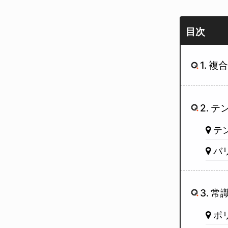
目次
1. 
2. 
テ
バ
3. 
エンターキーで検索、もしくはESCキーで閉
ポ