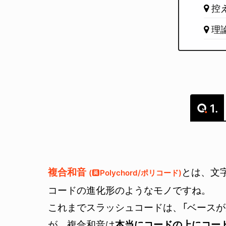
控
理
1.
複合和音
とは、文
Polychord/ポリコード
コード
の進化形のようなモノですね。
これまで
スラッシュコード
は、「ベースが
が、複合和音は
本当にコードの上にコー