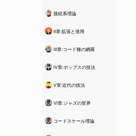
接続系理論
Ⅱ章:拡張と借用
Ⅲ章:コード種の網羅
Ⅳ章:ポップスの技法
Ⅴ章:近代の技法
Ⅵ章:ジャズの世界
コードスケール理論