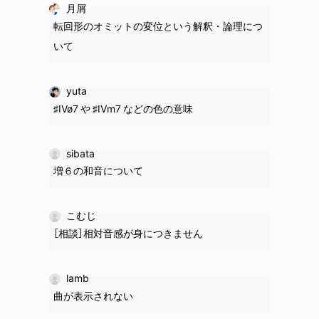
月屑
転回形のオミットの変位という解釈・論理につ
いて
yuta
♯IVø7 や ♯IVm7 などの色の意味
sibata
増６の和音について
こむじ
［相談］相対音感が身につきません
lamb
曲が表示されない