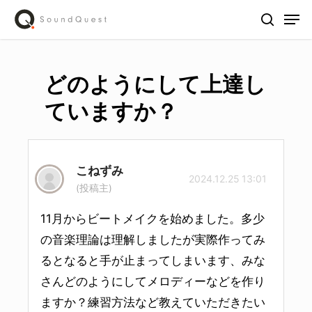
Skip
Men
to
search
main
content
どのようにして上達し
ていますか？
こねずみ
2024.12.25 13:01
(投稿主)
11月からビートメイクを始めました。多少
の音楽理論は理解しましたが実際作ってみ
るとなると手が止まってしまいます、みな
さんどのようにしてメロディーなどを作り
ますか？練習方法など教えていただきたい