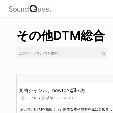
Skip
to
main
その他DTM総合
content
楽曲ジャンル、howtoの調べ方
ごごや
燐酸エステル
(1)
→
ボカロ、DTMを始めようと簡単な本や教材を見はじめまし