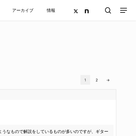
search
twitter
google-
アーカイブ
情報
Menu
plus
1
2
→
のようなもので解説をしているものが多いのですが、ギター