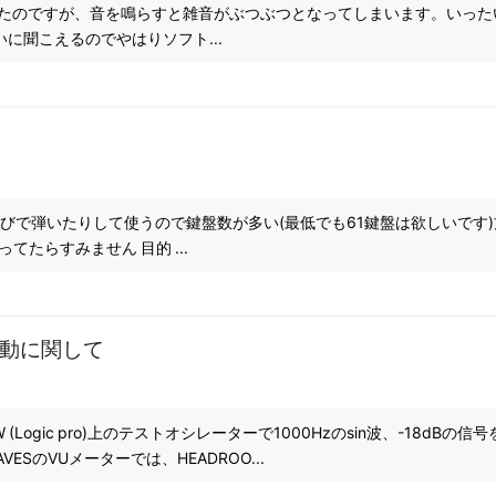
インストールしたのですが、音を鳴らすと雑音がぶつぶつとなってしまいます。
いに聞こえるのでやはりソフト...
り遊びで弾いたりして使うので鍵盤数が多い(最低でも61鍵盤は欲しいで
たらすみません 目的 ...
挙動に関して
 (Logic pro)上のテストオシレーターで1000Hzのsin波、-18
ESのVUメーターでは、HEADROO...