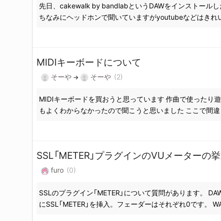
先日、cakewalk by bandlabというDAWを
ちなみにヘッドホンで聞いていますがyoutubeなどはきれ
MIDIキーボードについて
そーや
そーや
(2)
→
MIDIキーボードを買おうと思っています 作曲で使った
もよくわからなかったので聞こうと思いました ここで間違って
SSL「METER」プラグインのVUメーターの
furo
(0)
SSLのプラグイン「METER」について質問があります。 DAW
にSSL「METER」を挿入。フェーダーはそれぞれ0です。 WAV