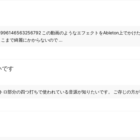
tatus/1755996146563256792 この動画のようなエフェクトをAble
ここまで綺麗にかからないので ...
いです
Hh5vd_6Ndg イントロ部分の四つ打ちで使われている音源が知りたいです。 ご存