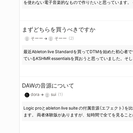
を使わない電子音楽的なもので作りたいと思っています。 そ
エンターキーで検索、もしくはESCキーで閉
まずどちらを買うべきですか
そーー
そーー
(2)
→
最近Ableton live Standardを買ってDTM
ているKSHMR essentialsを買おうと思っていました。そ
DAWの音源について
dora
sui
(1)
→
Logic proとableton live suite の付
属音
源（エフェクト）を
ます。 両者体験版がありますが、短時間で全てを見ることは