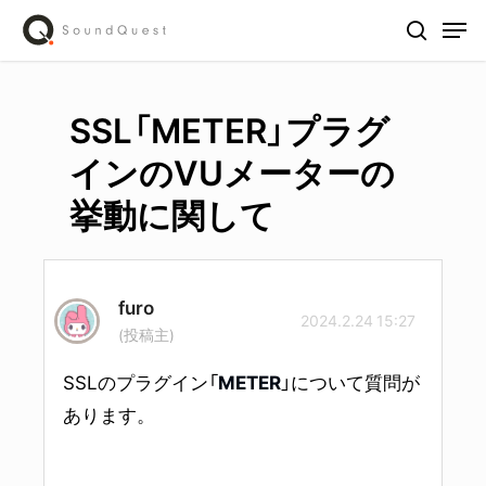
Skip
Men
to
search
main
content
SSL「METER」プラグ
インのVUメーターの
挙動に関して
furo
2024.2.24 15:27
(投稿主)
SSLのプラグイン「
METER
」について質問が
あります。