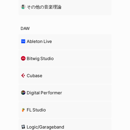
その他の音楽理論
DAW
Ableton Live
Bitwig Studio
Cubase
Digital Performer
FL Studio
Logic/Garageband