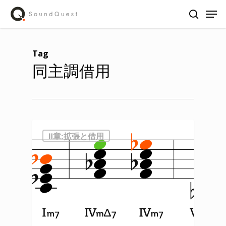
Skip
Men
to
search
main
content
Tag
同主調借用
Ⅱ章:拡張と借用