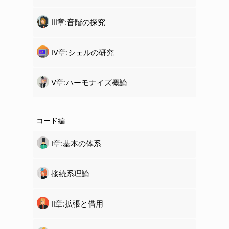
Ⅲ章:音階の探究
Ⅳ章:
シェル
の研究
Ⅴ章:ハーモナイズ概論
コード編
Ⅰ章:基本の体系
接続系理論
Ⅱ章:拡張と借用