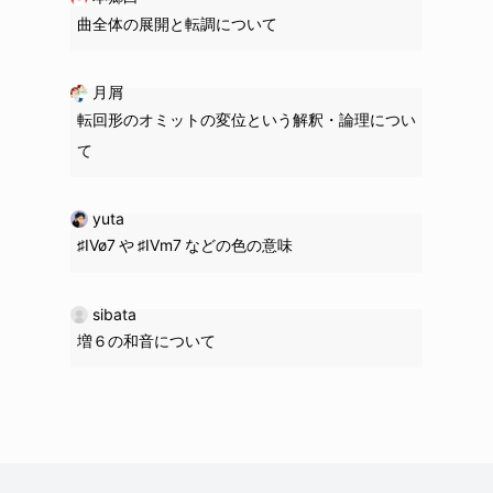
曲全体の展開と転調について
月屑
転回形のオミットの変位という解釈・論理につい
て
yuta
♯IVø7 や ♯IVm7 などの色の意味
sibata
増６の和音について