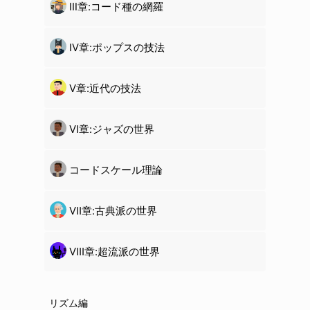
Ⅲ章:コード種の網羅
Ⅳ章:ポップスの技法
Ⅴ章:近代の技法
Ⅵ章:ジャズの世界
コードスケール理論
Ⅶ章:古典派の世界
Ⅷ章:超流派の世界
リズム編