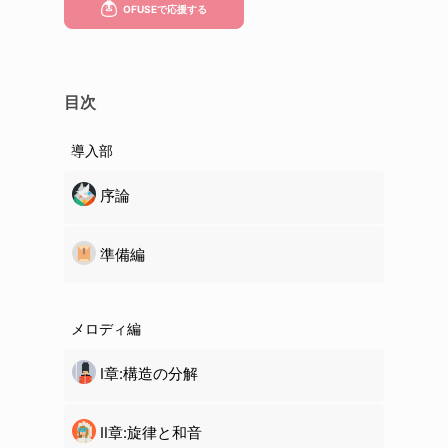
目次
導入部
序論
準備編
メロディ編
Ⅰ章:構造の分解
Ⅱ章:旋律と和音