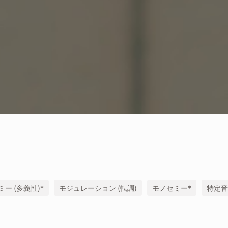
ー (多義性)*
モジュレーション (転調)
モノセミー*
特定音