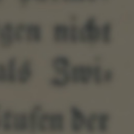
2024.3.13
Ⅷ章:超流派の世界