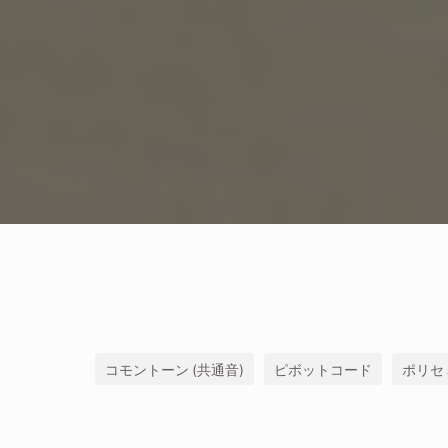
コモントーン (共通音)
ピボットコード
ポリセミ