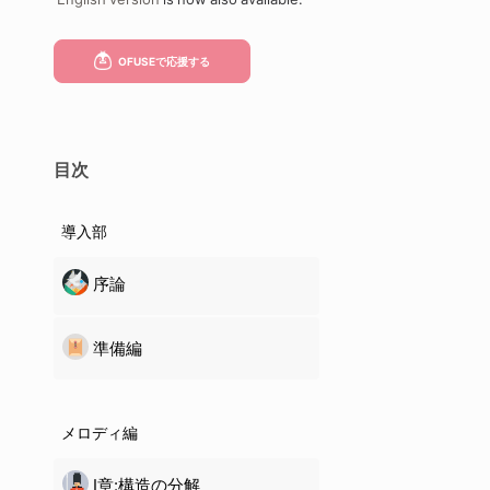
目次
導入部
序論
準備編
メロディ編
Ⅰ章:構造の分解