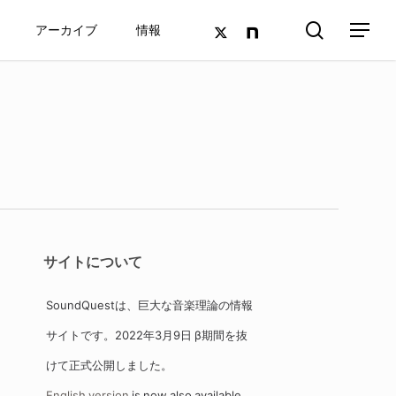
search
twitter
google-
アーカイブ
情報
Menu
plus
サイトについて
SoundQuestは、巨大な音楽理論の情報
サイトです。2022年3月9日 β期間を抜
けて正式公開しました。
English version
is now also available.