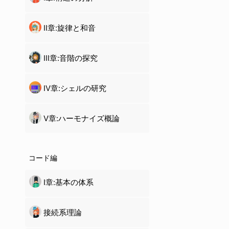
Ⅱ章:旋律と和音
Ⅲ章:音階の探究
Ⅳ章:
シェル
の研究
Ⅴ章:ハーモナイズ概論
コード編
Ⅰ章:基本の体系
接続系理論