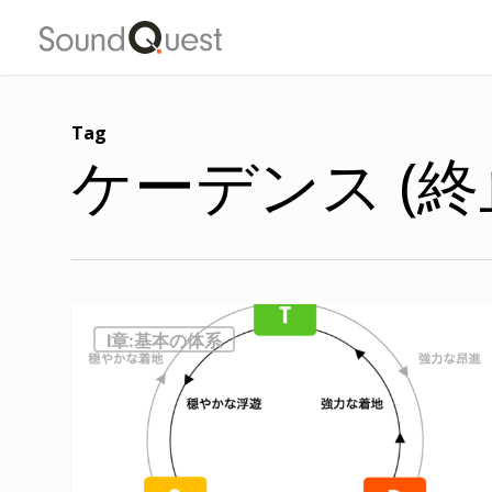
Skip
to
main
content
Tag
ケーデンス (終
Ⅰ章:基本の体系