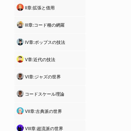
Ⅱ章:拡張と借用
Ⅲ章:コード種の網羅
Ⅳ章:ポップスの技法
Ⅴ章:近代の技法
Ⅵ章:ジャズの世界
コードスケール理論
Ⅶ章:古典派の世界
Ⅷ章:超流派の世界