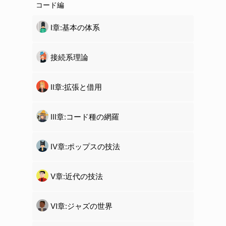
コード編
Ⅰ章:基本の体系
接続系理論
Ⅱ章:拡張と借用
Ⅲ章:コード種の網羅
Ⅳ章:ポップスの技法
Ⅴ章:近代の技法
Ⅵ章:ジャズの世界