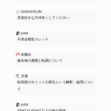
CHOIHYEJIN
音楽好きな方仲良くしてください
yuta
不具合報告スレッド
本郷白
曲全体の展開と転調について
月屑
転回形のオミットの変位という解釈・論理につい
て
yuta
♯IVø7 や ♯IVm7 などの色の意味