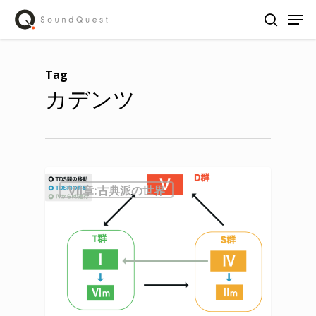
Skip
Men
to
search
main
content
Tag
カデンツ
Ⅶ章:古典派の世界