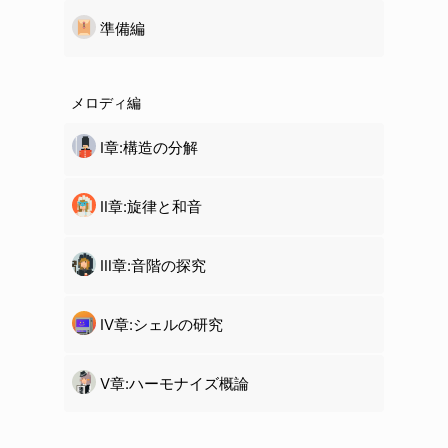
準備編
メロディ編
Ⅰ章:構造の分解
Ⅱ章:旋律と和音
Ⅲ章:音階の探究
Ⅳ章:
シェル
の研究
Ⅴ章:ハーモナイズ概論