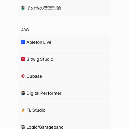
その他の音楽理論
DAW
Ableton Live
Bitwig Studio
Cubase
Digital Performer
FL Studio
Logic/Garageband