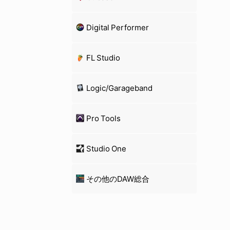
Digital Performer
FL Studio
Logic/Garageband
Pro Tools
Studio One
その他のDAW総合