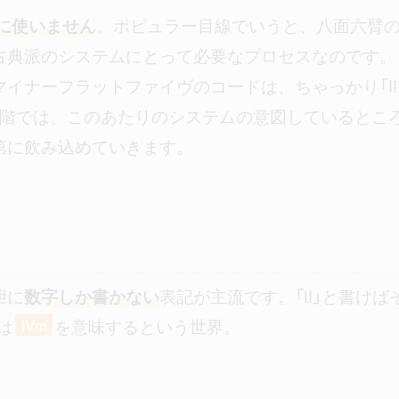
的に使いません
。ポピュラー目線でいうと、八面六臂の
古典派のシステムにとって必要なプロセスなのです。
イナーフラットファイヴのコードは、ちゃっかり「I
段階では、このあたりのシステムの意図しているとこ
第に飲み込めていきます。
胆に
数字しか書かない
表記が主流です。「II」と書けば
は
を意味するという世界。
IV
m