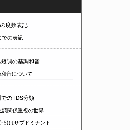
短調の度数表記
こでの表記
古典短調の基調和音
Iの和音について
短調でのTDS分類
主調関係重視の世界
じます
m(-5)はサブドミナント