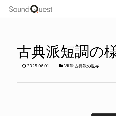
Skip
to
main
content
古典派短調の
2025.06.01
Ⅶ章:古典派の世界