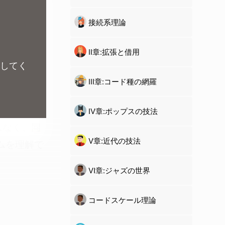
接続系理論
Ⅱ章:拡張と借用
ンしてく
Ⅲ章:コード種の網羅
Ⅳ章:ポップスの技法
はなく、
同
Ⅴ章:近代の技法
ムを理解で
Ⅵ章:ジャズの世界
コードスケール理論