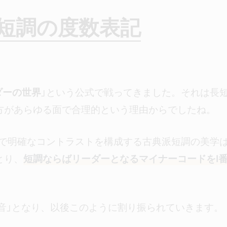
短調の度数表記
ダーの世界
」という公式で戦ってきました。それは長
方があらゆる面で合理的という理由からでしたね。
ーで明確なコントラストを構成する古典派短調の美学
とり、
短調ならばリーダーとなるマイナーコードをI
和音」となり、以後このように割り振られていきます。