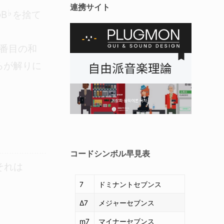
連携サイト
B
を捨て
♭
I番目の和
ろが解りに
コードシンボル早見表
それは
7
ドミナントセブンス
Δ7
メジャーセブンス
m7
マイナーセブンス