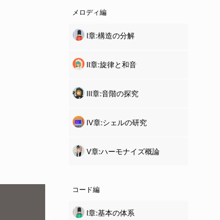
メロディ編
Ⅰ章:構造の分解
Ⅱ章:旋律と和音
Ⅲ章:音階の探究
Ⅳ章:シェルの研究
Ⅴ章:ハーモナイズ概論
コード編
Ⅰ章:基本の体系