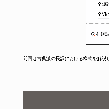
短
V
4. 
前回は古典派の長調における様式を解説