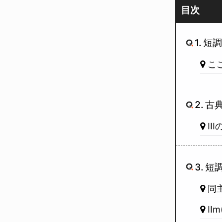
目次
1. 
こ
2. 
II
3. 
同
エンターキーで検索、もしくはESCキーで閉
II