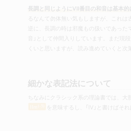
長調と同じようにVII番目の和音は基本
るなんて勿体無い気もしますが、これは
逆に、長調の時は邪魔もの扱いであったマ
音」として仲間入りしています。まだ現
くいと思いますが、読み進めていくと次
細かな表記法について
ちなみにクラシック系の理論書では、大
を意味するし、「IV」と書けばそれ
(-5)
II
m