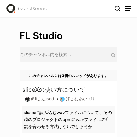
Skip
Men
to
search
main
content
FL Studio
このチャンネルには3個のスレッドがあります。
sliceXの使い方について
@it_is_used
げぇむあい
(1)
→
slicexに読み込むwavファイルについて、その
時のプロジェクトのbpmにwavファイルの店
舗を合わせる方法はないでしょうか