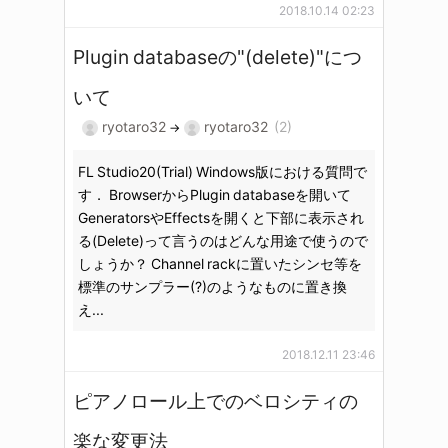
2018.10.14 02:23
Plugin databaseの"(delete)"につ
いて
ryotaro32
ryotaro32
(2)
→
FL Studio20(Trial) Windows版における質問で
す． BrowserからPlugin databaseを開いて
GeneratorsやEffectsを開くと下部に表示され
る(Delete)って言うのはどんな用途で使うので
しょうか？ Channel rackに置いたシンセ等を
標準のサンプラー(?)のようなものに置き換
え...
2018.12.11 23:46
ピアノロール上でのベロシティの
楽な変更法