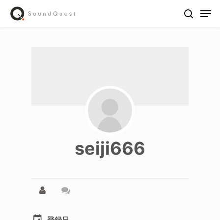
Skip
Men
to
search
main
content
seiji666
登録日