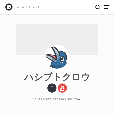
Skip
Men
to
search
main
content
ハシブトクロウ
Loves crow, behaves like crow.